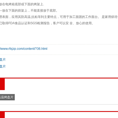
放在电烤箱底部或下面的烤架上.
—放在下面的烘架上，不能直接放于底部。
理表面，应用其防高温,抗粘等到主要特点，可用于加工面团的工作面台。 是家用烘培
已取得FDA食品认证和SGS检测报告，客户可以安 全、放心的使用。
://www.rfxjzp.com/content/?36.html
盘片
盘片
高温烤盘片