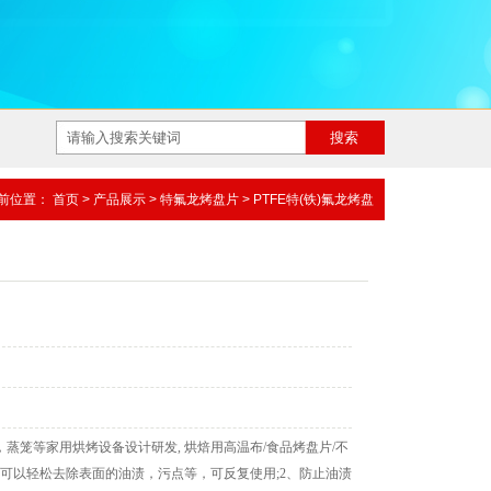
前位置：
首页
>
产品展示
>
特氟龙烤盘片
>
PTFE特(铁)氟龙烤盘
片
蒸笼等家用烘烤设备设计研发, 烘焙用高温布/食品烤盘片/不
，可以轻松去除表面的油渍，污点等，可反复使用;2、防止油渍