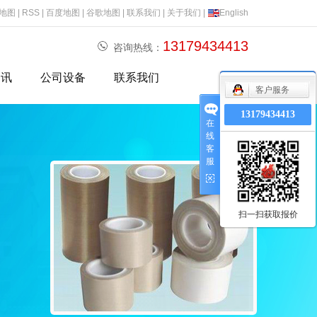
地图
|
RSS
|
百度地图
|
谷歌地图
|
联系我们
|
关于我们
|
English
13179434413
咨询热线：
资讯
公司设备
联系我们
客户服务
态
13179434413
在
讯
线
客
服
题
扫一扫获取报价