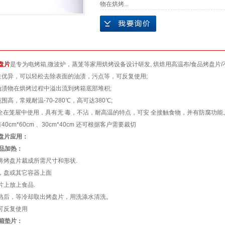
物在烘烤...
盘片
是专为电烤箱,微波炉，蒸笼等家用烘烤设备设计研发, 烘焙用高温布/食品烤盘片
性优异，可以轻松去除表面的油渍，污点等，可反复使用;
油渍物在烘烤过程中溢出流到烤箱底部堆积;
围高，常规耐温-70-280℃，高可达380℃;
 全在笼屉中使用，具有无 毒，不沾，耐高温的特点，可安 全接触食物，并有防腐功能
40cm*60cm 、30cm*40cm 还可根据客户需要裁切
盘片应用：
食品加热：
刀将烤盘片裁成所需尺寸和形状.
锅，盘或其它容器上面
片上放上食品.
烤熟后，等冷却取出烤盘片，用洗涤水清洗。
片可反复使用
烤箱垫片：