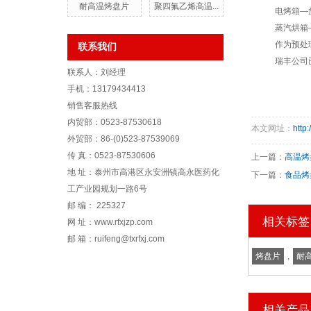
耐高温烤盘片
聚四氟乙烯高温...
电烤箱—
蒸汽烘箱
作为预处
联系我们
瑞丰公司
联系人：刘经理
手机：13179434413
销售客服热线
内贸部：0523-87530618
本文网址：
http
外贸部：86-(0)523-87539069
传 真：0523-87530606
上一篇：
高温烤
地 址：泰州市高港区永安洲镇高永医药化
下一篇：
食品烤
工产业园规划一路6号
邮 编： 225327
相关标签
网 址：www.rfxjzp.com
邮 箱：ruifeng@txrfxj.com
烤盘片
,
耐
相关产品