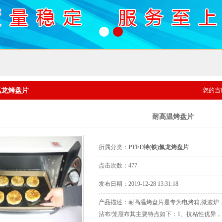
1
2
)氟龙烤盘片
您的当
耐高温烤盘片
所属分类：
PTFE特(铁)氟龙烤盘片
点击次数：
477
发布日期：
2019-12-28 13:31:18
产品描述：
耐高温烤盘片是专为电烤箱,微波炉，
沾布/笼屉布其主要特点如下：1、抗粘性优异