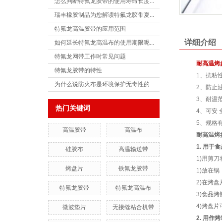
怎么判断特氟龙胶带的使用寿命长度...
瑞丰橡胶制品为您解读特氟龙胶带夏...
特氟龙高温胶带的应用范围
详细介绍
如何延长特氟龙高温布的使用期限呢...
特氟龙网带工作时常见问题
耐高温烤
特氟龙胶带的特性
1、抗粘
为什么说防火布是环境保护无毒性的
2、防止
3、耐温范
热门关键词
4、可安
5、规格有
高温胶带
高温布
耐高温烤
1. 用于
硅胶布
高温输送带
1)用剪
烤盘片
铁氟龙胶带
1)放在
2)在烤盘
特氟龙胶带
特氟龙高温布
3)食品
4)烤盘
微波垫片
无接缝粘合机带
2. 用作