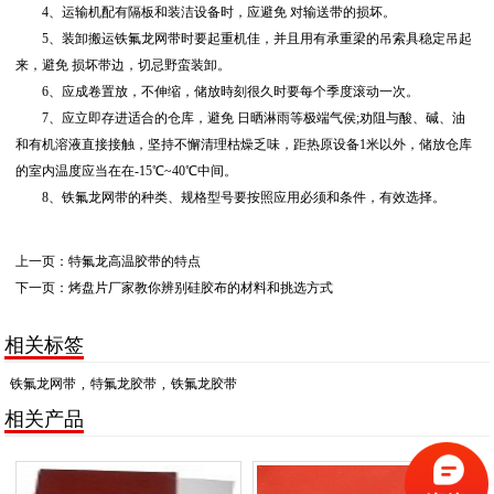
4、运输机配有隔板和装洁设备时，应避免 对输送带的损坏。
5、装卸搬运铁氟龙网带时要起重机佳，并且用有承重梁的吊索具稳定吊起
来，避免 损坏带边，切忌野蛮装卸。
6、应成卷置放，不伸缩，储放時刻很久时要每个季度滚动一次。
7、应立即存进适合的仓库，避免 日晒淋雨等极端气侯;劝阻与酸、碱、油
和有机溶液直接接触，坚持不懈清理枯燥乏味，距热原设备1米以外，储放仓库
的室内温度应当在在-15℃~40℃中间。
8、铁氟龙网带的种类、规格型号要按照应用必须和条件，有效选择。
上一页：
特氟龙高温胶带的特点
下一页：
烤盘片厂家教你辨别硅胶布的材料和挑选方式
相关标签
铁氟龙网带
,
特氟龙胶带
,
铁氟龙胶带
相关产品