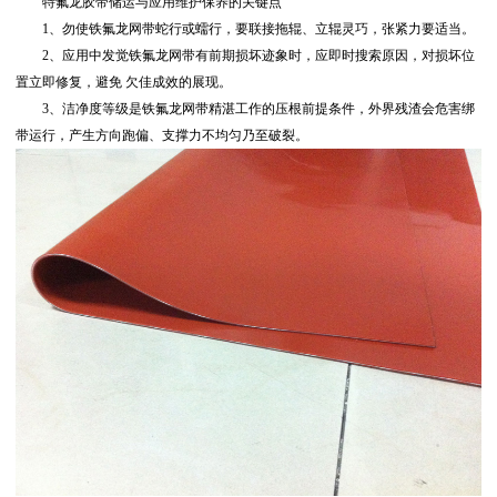
特氟龙胶带储运与应用维护保养的关键点
1、勿使铁氟龙网带蛇行或蠕行，要联接拖辊、立辊灵巧，张紧力要适当。
2、应用中发觉铁氟龙网带有前期损坏迹象时，应即时搜索原因，对损坏位
置立即修复，避免 欠佳成效的展现。
3、洁净度等级是铁氟龙网带精湛工作的压根前提条件，外界残渣会危害绑
带运行，产生方向跑偏、支撑力不均匀乃至破裂。