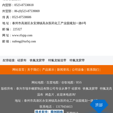
内贸部：0523-87530618
外贸部：86-(0)523-87539069
传 真：0523-87530606
地 址：泰州市高港区永安洲镇高永医药化工产业园规划一路6号
邮 编： 225327
网 址：www.rfxjzp.com
邮 箱：ruifeng@txrfxj.com
友情链接:
硅胶布
铁氟龙胶带
特氟龙输送带
特氟龙胶带
网站首页 |
关于我们 |
产品展示 |
新闻资讯 |
公司设备 |
联系我们 |
网站地图
/
百度地图
/
谷歌地图
/
RSS
版权所有：泰兴市瑞丰橡胶制品有限公司专业从事于
硅胶布
铁氟龙胶带
特氟龙高
温布
烤盘片
, 欢迎来电咨询!
地址：泰州市高港区永安洲镇高永医药化工产业园规划一路6号
联系电话：
13179434413