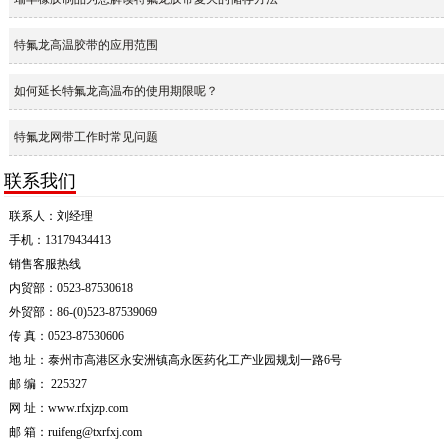
特氟龙高温胶带的应用范围
如何延长特氟龙高温布的使用期限呢？
特氟龙网带工作时常见问题
联系我们
联系人：刘经理
手机：13179434413
销售客服热线
内贸部：0523-87530618
外贸部：86-(0)523-87539069
传 真：0523-87530606
地 址：泰州市高港区永安洲镇高永医药化工产业园规划一路6号
邮 编： 225327
网 址：www.rfxjzp.com
邮 箱：ruifeng@txrfxj.com