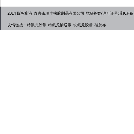
2014 版权所有 泰兴市瑞丰橡胶制品有限公司 网站备案/许可证号:苏ICP备12
友情链接：
特氟龙胶带
特氟龙输送带
铁氟龙胶带
硅胶布