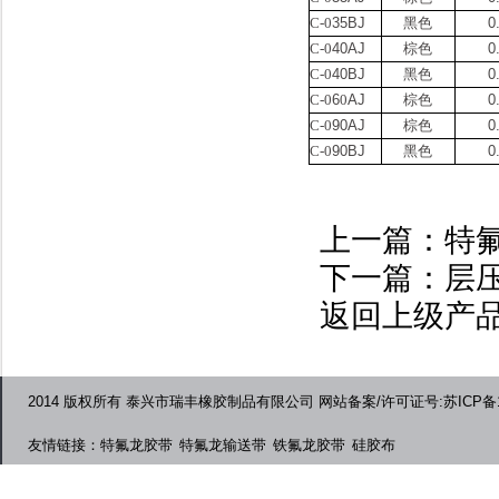
C-0
35BJ
黑色
0
C-0
40AJ
棕色
0
C-0
40BJ
黑色
0
C-0
6
0
AJ
棕色
0
C-0
90AJ
棕色
0
C-0
90BJ
黑色
0
上一篇：
特
下一篇：
层
返回上级产
2014 版权所有 泰兴市瑞丰橡胶制品有限公司 网站备案/许可证号:苏ICP备12
友情链接：
特氟龙胶带
特氟龙输送带
铁氟龙胶带
硅胶布