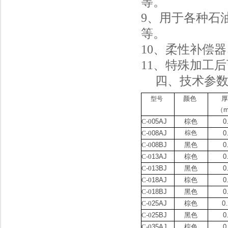
等。
9
、用于各种石
等。
10
、柔性补偿器
11
、特殊加工后
四、技术参
颜色
型
号
（
C-0
05AJ
棕色
0
C-0
08AJ
棕色
0
C-0
08BJ
黑色
0
C-0
13AJ
棕色
0
C-0
13BJ
黑色
0
C-0
18AJ
棕色
0
C-0
18BJ
黑色
0
C-0
25AJ
棕色
0.
C-0
25BJ
黑色
0
C-0
35AJ
棕色
0