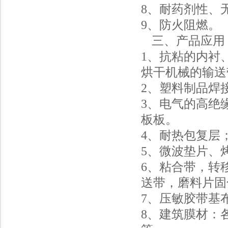
8
、耐药剂性、
9
、防火阻燃。
三、产品应用
1
、抗粘的内衬
烘干机械的输送
2
、塑料制品焊
3
、电气的高绝
板板。
4
、耐热包复层
5
、微波垫片、
6
、粘合带，转
送带，磨料片固
7
、压敏胶带基
8
、建筑膜材：